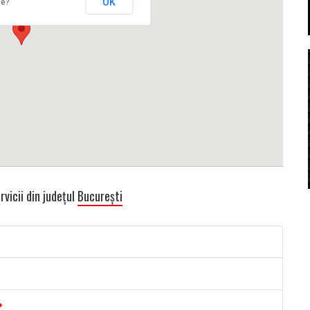
OK
te?
rvicii din județul
București