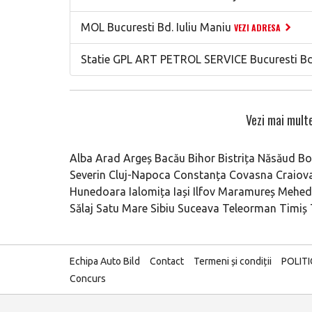
MOL Bucuresti Bd. Iuliu Maniu
VEZI ADRESA
Statie GPL ART PETROL SERVICE Bucuresti Bd.
Vezi mai multe
Alba
Arad
Argeș
Bacău
Bihor
Bistrița Năsăud
Bo
Severin
Cluj-Napoca
Constanța
Covasna
Craiov
Hunedoara
Ialomița
Iași
Ilfov
Maramureș
Mehedi
Sălaj
Satu Mare
Sibiu
Suceava
Teleorman
Timiș
Echipa Auto Bild
Contact
Termeni și condiții
POLIT
Concurs