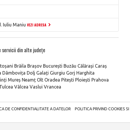
 Iuliu Maniu
VEZI ADRESA
 servicii din alte județe
toșani
Brăila
Brașov
București
Buzău
Călărași
Caraș
a
Dâmbovița
Dolj
Galați
Giurgiu
Gorj
Harghita
nți
Mureș
Neamț
Olt
Oradea
Pitești
Ploiești
Prahova
Tulcea
Vâlcea
Vaslui
Vrancea
ICA DE CONFIDENTIALITATE A DATELOR
POLITICA PRIVIND COOKIES SI