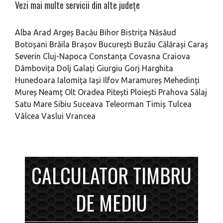
Vezi mai multe servicii din alte județe
Alba
Arad
Argeș
Bacău
Bihor
Bistrița Năsăud
Botoșani
Brăila
Brașov
București
Buzău
Călărași
Caraș
Severin
Cluj-Napoca
Constanța
Covasna
Craiova
Dâmbovița
Dolj
Galați
Giurgiu
Gorj
Harghita
Hunedoara
Ialomița
Iași
Ilfov
Maramureș
Mehedinți
Mureș
Neamț
Olt
Oradea
Pitești
Ploiești
Prahova
Sălaj
Satu Mare
Sibiu
Suceava
Teleorman
Timiș
Tulcea
Vâlcea
Vaslui
Vrancea
CALCULATOR TIMBRU
DE MEDIU