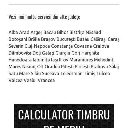
Vezi mai multe servicii din alte județe
Alba
Arad
Argeș
Bacău
Bihor
Bistrița Năsăud
Botoșani
Brăila
Brașov
București
Buzău
Călărași
Caraș
Severin
Cluj-Napoca
Constanța
Covasna
Craiova
Dâmbovița
Dolj
Galați
Giurgiu
Gorj
Harghita
Hunedoara
Ialomița
Iași
Ilfov
Maramureș
Mehedinți
Mureș
Neamț
Olt
Oradea
Pitești
Ploiești
Prahova
Sălaj
Satu Mare
Sibiu
Suceava
Teleorman
Timiș
Tulcea
Vâlcea
Vaslui
Vrancea
CALCULATOR TIMBRU