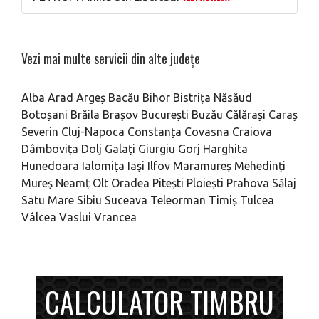
Vezi mai multe servicii din alte județe
Alba
Arad
Argeș
Bacău
Bihor
Bistrița Năsăud
Botoșani
Brăila
Brașov
București
Buzău
Călărași
Caraș
Severin
Cluj-Napoca
Constanța
Covasna
Craiova
Dâmbovița
Dolj
Galați
Giurgiu
Gorj
Harghita
Hunedoara
Ialomița
Iași
Ilfov
Maramureș
Mehedinți
Mureș
Neamț
Olt
Oradea
Pitești
Ploiești
Prahova
Sălaj
Satu Mare
Sibiu
Suceava
Teleorman
Timiș
Tulcea
Vâlcea
Vaslui
Vrancea
CALCULATOR TIMBRU