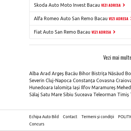
Skoda Auto Moto Invest Bacau
VEZI ADRESA
Alfa Romeo Auto San Remo Bacau
VEZI ADRESA
Fiat Auto San Remo Bacau
VEZI ADRESA
Vezi mai multe
Alba
Arad
Argeș
Bacău
Bihor
Bistrița Năsăud
Bo
Severin
Cluj-Napoca
Constanța
Covasna
Craiov
Hunedoara
Ialomița
Iași
Ilfov
Maramureș
Mehedi
Sălaj
Satu Mare
Sibiu
Suceava
Teleorman
Timiș
Echipa Auto Bild
Contact
Termeni și condiții
POLIT
Concurs