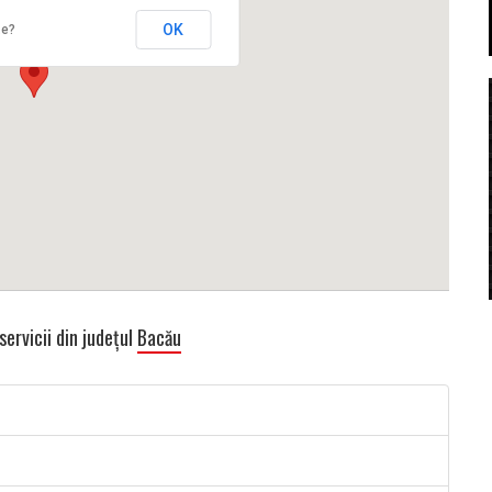
OK
te?
servicii din județul
Bacău