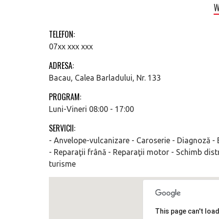
W
TELEFON:
07xx xxx xxx
ADRESA:
Bacau, Calea Barladului, Nr. 133
PROGRAM:
Luni-Vineri 08:00 - 17:00
SERVICII:
- Anvelope-vulcanizare - Caroserie - Diagnoză - E
- Reparaţii frână - Reparaţii motor - Schimb distr
turisme
This page can't loa