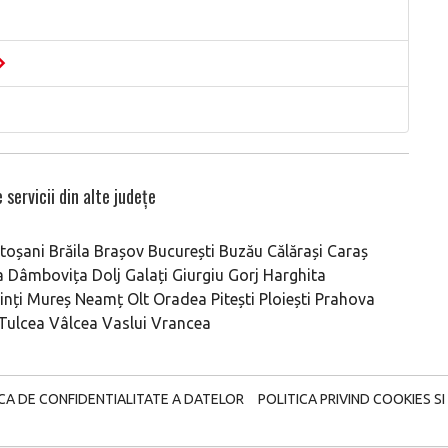
 servicii din alte județe
toșani
Brăila
Brașov
București
Buzău
Călărași
Caraș
a
Dâmbovița
Dolj
Galați
Giurgiu
Gorj
Harghita
nți
Mureș
Neamț
Olt
Oradea
Pitești
Ploiești
Prahova
Tulcea
Vâlcea
Vaslui
Vrancea
ICA DE CONFIDENTIALITATE A DATELOR
POLITICA PRIVIND COOKIES SI