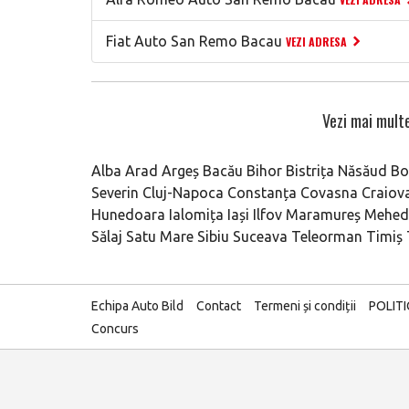
Fiat Auto San Remo Bacau
VEZI ADRESA
Vezi mai multe
Alba
Arad
Argeș
Bacău
Bihor
Bistrița Năsăud
Bo
Severin
Cluj-Napoca
Constanța
Covasna
Craiov
Hunedoara
Ialomița
Iași
Ilfov
Maramureș
Mehedi
Sălaj
Satu Mare
Sibiu
Suceava
Teleorman
Timiș
Echipa Auto Bild
Contact
Termeni și condiții
POLIT
Concurs