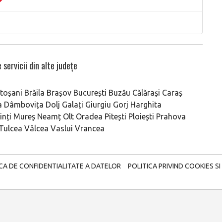
 servicii din alte județe
toșani
Brăila
Brașov
București
Buzău
Călărași
Caraș
a
Dâmbovița
Dolj
Galați
Giurgiu
Gorj
Harghita
nți
Mureș
Neamț
Olt
Oradea
Pitești
Ploiești
Prahova
Tulcea
Vâlcea
Vaslui
Vrancea
ICA DE CONFIDENTIALITATE A DATELOR
POLITICA PRIVIND COOKIES SI