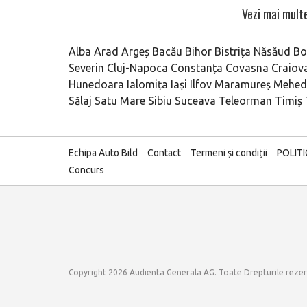
Vezi mai multe
Alba
Arad
Argeș
Bacău
Bihor
Bistrița Năsăud
Bo
Severin
Cluj-Napoca
Constanța
Covasna
Craiov
Hunedoara
Ialomița
Iași
Ilfov
Maramureș
Mehedi
Sălaj
Satu Mare
Sibiu
Suceava
Teleorman
Timiș
Echipa Auto Bild
Contact
Termeni și condiții
POLIT
Concurs
Copyright 2026 Audienta Generala AG. Toate Drepturile reze