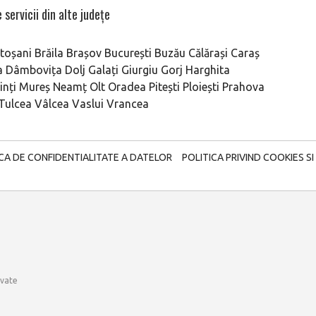
 servicii din alte județe
toșani
Brăila
Brașov
București
Buzău
Călărași
Caraș
a
Dâmbovița
Dolj
Galați
Giurgiu
Gorj
Harghita
nți
Mureș
Neamț
Olt
Oradea
Pitești
Ploiești
Prahova
Tulcea
Vâlcea
Vaslui
Vrancea
ICA DE CONFIDENTIALITATE A DATELOR
POLITICA PRIVIND COOKIES SI
rvate