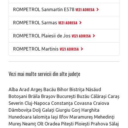
ROMPETROL Sanmartin E578
VEZI ADRESA
ROMPETROL Sarmas
VEZI ADRESA
ROMPETROL Plaiesii de Jos
VEZI ADRESA
ROMPETROL Martinis
VEZI ADRESA
Vezi mai multe servicii din alte județe
Alba
Arad
Argeș
Bacău
Bihor
Bistrița Năsăud
Botoșani
Brăila
Brașov
București
Buzău
Călărași
Caraș
Severin
Cluj-Napoca
Constanța
Covasna
Craiova
Dâmbovița
Dolj
Galați
Giurgiu
Gorj
Harghita
Hunedoara
Ialomița
Iași
Ilfov
Maramureș
Mehedinți
Mureș
Neamț
Olt
Oradea
Pitești
Ploiești
Prahova
Sălaj