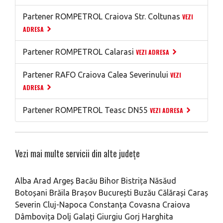
Partener ROMPETROL Craiova Str. Coltunas
VEZI
ADRESA
Partener ROMPETROL Calarasi
VEZI ADRESA
Partener RAFO Craiova Calea Severinului
VEZI
ADRESA
Partener ROMPETROL Teasc DN55
VEZI ADRESA
Vezi mai multe servicii din alte județe
Alba
Arad
Argeș
Bacău
Bihor
Bistrița Năsăud
Botoșani
Brăila
Brașov
București
Buzău
Călărași
Caraș
Severin
Cluj-Napoca
Constanța
Covasna
Craiova
Dâmbovița
Dolj
Galați
Giurgiu
Gorj
Harghita