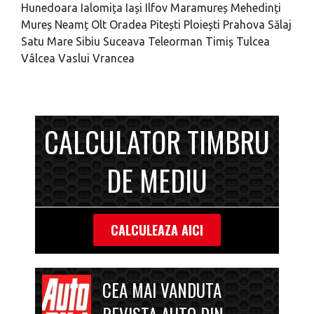
Hunedoara
Ialomița
Iași
Ilfov
Maramureș
Mehedinți
Mureș
Neamț
Olt
Oradea
Pitești
Ploiești
Prahova
Sălaj
Satu Mare
Sibiu
Suceava
Teleorman
Timiș
Tulcea
Vâlcea
Vaslui
Vrancea
CALCULATOR TIMBRU
DE MEDIU
CALCULEAZA AICI
CEA MAI VANDUTA