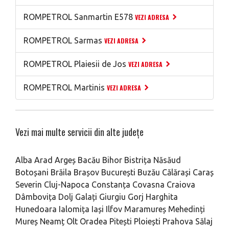
ROMPETROL Sanmartin E578
VEZI ADRESA
ROMPETROL Sarmas
VEZI ADRESA
ROMPETROL Plaiesii de Jos
VEZI ADRESA
ROMPETROL Martinis
VEZI ADRESA
Vezi mai multe servicii din alte județe
Alba
Arad
Argeș
Bacău
Bihor
Bistrița Năsăud
Botoșani
Brăila
Brașov
București
Buzău
Călărași
Caraș
Severin
Cluj-Napoca
Constanța
Covasna
Craiova
Dâmbovița
Dolj
Galați
Giurgiu
Gorj
Harghita
Hunedoara
Ialomița
Iași
Ilfov
Maramureș
Mehedinți
Mureș
Neamț
Olt
Oradea
Pitești
Ploiești
Prahova
Sălaj