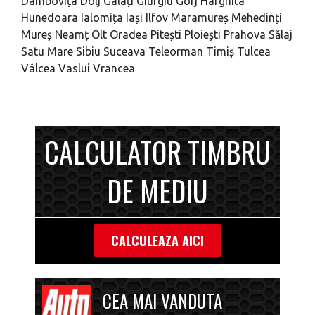
Dâmbovița
Dolj
Galați
Giurgiu
Gorj
Harghita
Hunedoara
Ialomița
Iași
Ilfov
Maramureș
Mehedinți
Mureș
Neamț
Olt
Oradea
Pitești
Ploiești
Prahova
Sălaj
Satu Mare
Sibiu
Suceava
Teleorman
Timiș
Tulcea
Vâlcea
Vaslui
Vrancea
CALCULATOR TIMBRU
DE MEDIU
CALCULEAZA AICI
CEA MAI VANDUTA