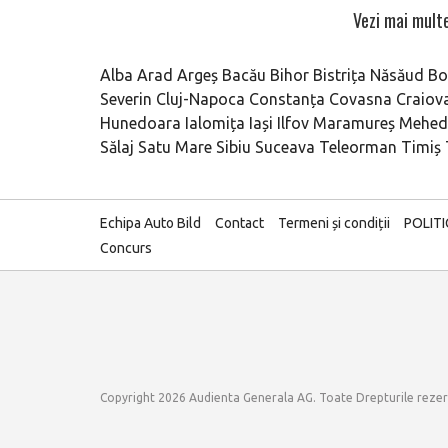
Vezi mai multe
Alba
Arad
Argeș
Bacău
Bihor
Bistrița Năsăud
Bo
Severin
Cluj-Napoca
Constanța
Covasna
Craiov
Hunedoara
Ialomița
Iași
Ilfov
Maramureș
Mehedi
Sălaj
Satu Mare
Sibiu
Suceava
Teleorman
Timiș
Echipa Auto Bild
Contact
Termeni și condiții
POLIT
Concurs
Copyright 2026 Audienta Generala AG. Toate Drepturile reze