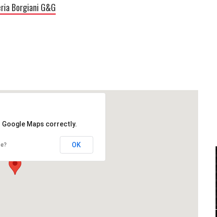
ria Borgiani G&G
d Google Maps correctly.
OK
te?