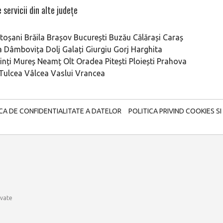
 servicii din alte județe
toșani
Brăila
Brașov
București
Buzău
Călărași
Caraș
a
Dâmbovița
Dolj
Galați
Giurgiu
Gorj
Harghita
nți
Mureș
Neamț
Olt
Oradea
Pitești
Ploiești
Prahova
Tulcea
Vâlcea
Vaslui
Vrancea
ICA DE CONFIDENTIALITATE A DATELOR
POLITICA PRIVIND COOKIES SI
rvate