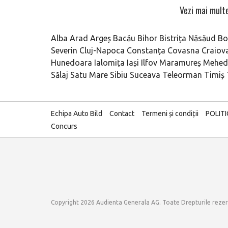
Vezi mai multe
Alba
Arad
Argeș
Bacău
Bihor
Bistrița Năsăud
Bo
Severin
Cluj-Napoca
Constanța
Covasna
Craiov
Hunedoara
Ialomița
Iași
Ilfov
Maramureș
Mehedi
Sălaj
Satu Mare
Sibiu
Suceava
Teleorman
Timiș
Echipa Auto Bild
Contact
Termeni și condiții
POLIT
Concurs
Copyright 2026 Audienta Generala AG. Toate Drepturile reze