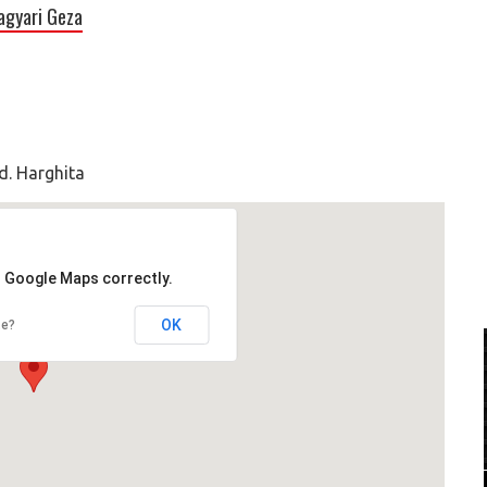
agyari Geza
d. Harghita
d Google Maps correctly.
OK
te?