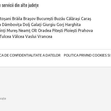
 servicii din alte județe
toșani
Brăila
Brașov
București
Buzău
Călărași
Caraș
a
Dâmbovița
Dolj
Galați
Giurgiu
Gorj
Harghita
nți
Mureș
Neamț
Olt
Oradea
Pitești
Ploiești
Prahova
Tulcea
Vâlcea
Vaslui
Vrancea
ICA DE CONFIDENTIALITATE A DATELOR
POLITICA PRIVIND COOKIES SI
rvate