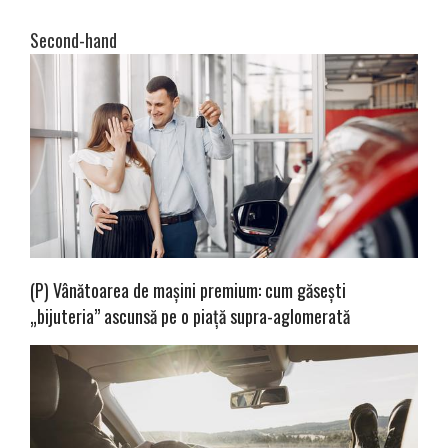
Second-hand
(P) Vânătoarea de mașini premium: cum găsești
„bijuteria” ascunsă pe o piață supra-aglomerată