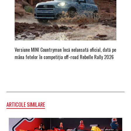
Versiune MINI Countryman încă nelansată oficial, dată pe
Podium 
mâna fetelor în competiția off-road Rebelle Rally 2026
de ore 
atenția!
ARTICOLE SIMILARE