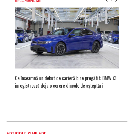
/
RECOMANDARI
Ce înseamnă un debut de carieră bine pregătit: BMW i3
Versiune
înregistrează deja o cerere dincolo de așteptări
mâna fe
ARTICOLE SIMILARE