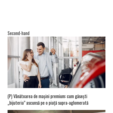
Second-hand
(P) Vânătoarea de mașini premium: cum găsești
„bijuteria” ascunsă pe o piață supra-aglomerată