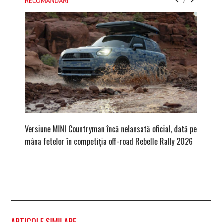
RECOMANDARI
Versiune MINI Countryman încă nelansată oficial, dată pe
Pentru 
mâna fetelor în competiția off-road Rebelle Rally 2026
Blackbir
ARTICOLE SIMILARE