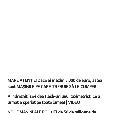
MARE ATENȚIE! Dacă ai maxim 5.000 de euro, astea
sunt MAȘINILE PE CARE TREBUIE SĂ LE CUMPERI!
A îndrăznit' să-i dea flash-uri unui taximetrist! Ce a
urmat a speriat pe toată lumea! | VIDEO
NOILE MAȘINI ALE POLIȚIEI de 50 de milioane de