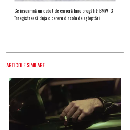
Ce înseamnă un debut de carieră bine pregătit: BMW i3
Versiune
înregistrează deja o cerere dincolo de așteptări
mâna fe
ARTICOLE SIMILARE