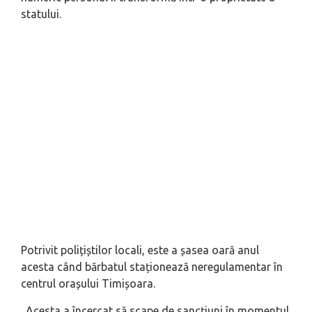
statului.
Potrivit polițiștilor locali, este a șasea oară anul
acesta când bărbatul staționează neregulamentar în
centrul orașului Timișoara.
„
Acesta a încercat să scape de sancțiuni în momentul