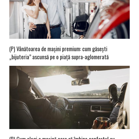
(P) Vânătoarea de mașini premium: cum găsești
„bijuteria” ascunsă pe o piață supra-aglomerată