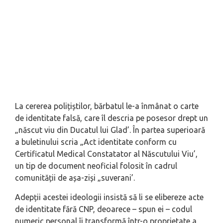
La cererea polițiștilor, bărbatul le-a înmânat o carte
de identitate falsă, care îl descria pe posesor drept un
„născut viu din Ducatul lui Glad’. În partea superioară
a buletinului scria „Act identitate conform cu
Certificatul Medical Constatator al Născutului Viu’,
un tip de document neoficial folosit în cadrul
comunității de așa-ziși „suverani’.
Adepții acestei ideologii insistă să li se elibereze acte
de identitate fără CNP, deoarece – spun ei – codul
numeric personal îi transformă într-o proprietate a