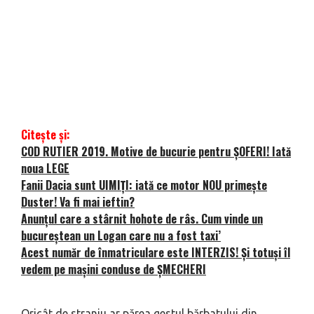
Citește și:
COD RUTIER 2019. Motive de bucurie pentru ŞOFERI! Iată
noua LEGE
Fanii Dacia sunt UIMIŢI: iată ce motor NOU primeşte
Duster! Va fi mai ieftin?
Anunțul care a stârnit hohote de râs. Cum vinde un
bucureștean un Logan care nu a fost taxi’
Acest număr de înmatriculare este INTERZIS! Şi totuşi îl
vedem pe maşini conduse de ŞMECHERI
Oricât de straniu ar părea gestul bărbatului din