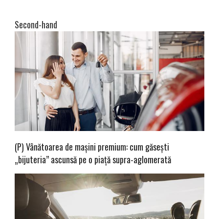
Second-hand
(P) Vânătoarea de mașini premium: cum găsești
„bijuteria” ascunsă pe o piață supra-aglomerată