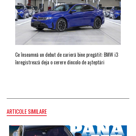
Ce înseamnă un debut de carieră bine pregătit: BMW i3
Versiune
înregistrează deja o cerere dincolo de așteptări
mâna fe
ARTICOLE SIMILARE