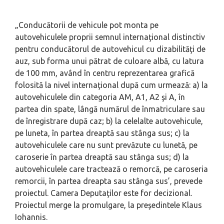
„Conducătorii de vehicule pot monta pe
autovehiculele proprii semnul internaţional distinctiv
pentru conducătorul de autovehicul cu dizabilităţi de
auz, sub forma unui pătrat de culoare albă, cu latura
de 100 mm, având în centru reprezentarea grafică
folosită la nivel internaţional după cum urmează: a) la
autovehiculele din categoria AM, A1, A2 şi A, în
partea din spate, lângă numărul de înmatriculare sau
de înregistrare după caz; b) la celelalte autovehicule,
pe luneta, în partea dreaptă sau stânga sus; c) la
autovehiculele care nu sunt prevăzute cu lunetă, pe
caroserie în partea dreaptă sau stânga sus; d) la
autovehiculele care tractează o remorcă, pe caroseria
remorcii, în partea dreapta sau stânga sus’, prevede
proiectul. Camera Deputaţilor este for decizional.
Proiectul merge la promulgare, la preşedintele Klaus
Iohannis.