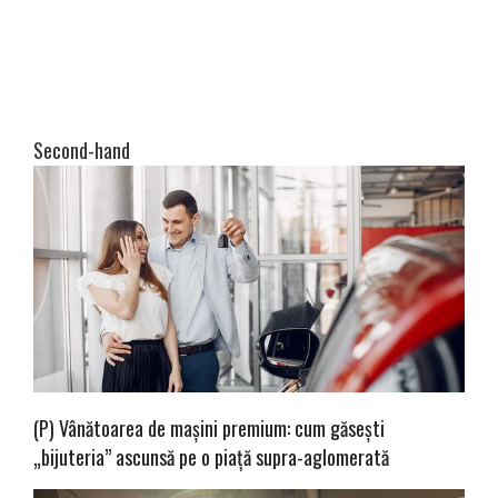
Second-hand
(P) Vânătoarea de mașini premium: cum găsești
„bijuteria” ascunsă pe o piață supra-aglomerată