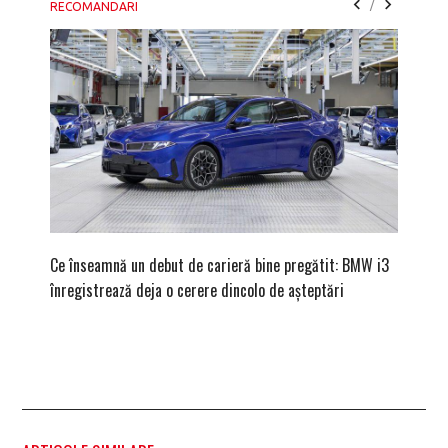
/
RECOMANDARI
Ce înseamnă un debut de carieră bine pregătit: BMW i3
Versiune
înregistrează deja o cerere dincolo de așteptări
mâna fe