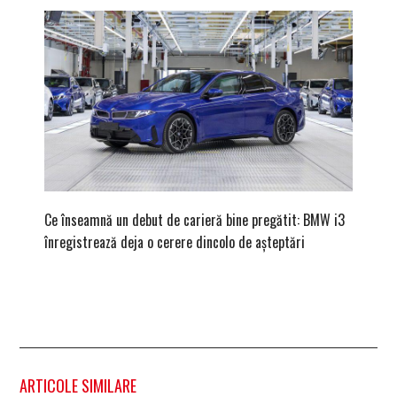
Ce înseamnă un debut de carieră bine pregătit: BMW i3
Versiune
înregistrează deja o cerere dincolo de așteptări
mâna fe
ARTICOLE SIMILARE