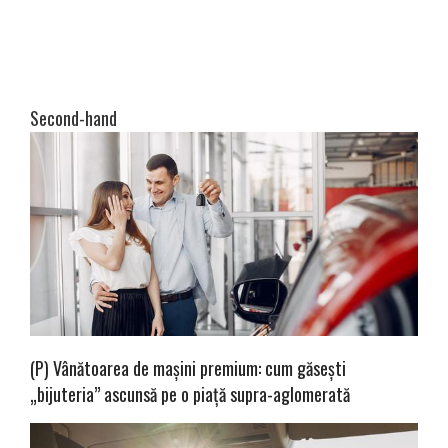
Second-hand
(P) Vânătoarea de mașini premium: cum găsești
„bijuteria” ascunsă pe o piață supra-aglomerată