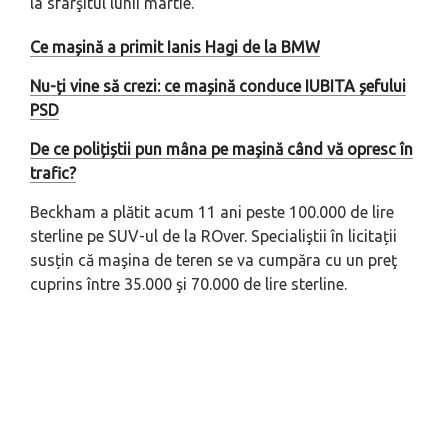
la sfârşitul lunii martie.
Ce mașină a primit Ianis Hagi de la BMW
Nu-ți vine să crezi: ce mașină conduce IUBITA șefului
PSD
De ce polițiștii pun mâna pe mașină când vă opresc în
trafic?
Beckham a plătit acum 11 ani peste 100.000 de lire
sterline pe SUV-ul de la ROver. Specialiştii în licitații
susțin că maşina de teren se va cumpăra cu un preţ
cuprins între 35.000 şi 70.000 de lire sterline.