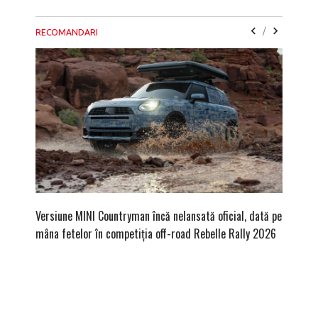
/
RECOMANDARI
Versiune MINI Countryman încă nelansată oficial, dată pe
Pentru 
mâna fetelor în competiția off-road Rebelle Rally 2026
Blackbir