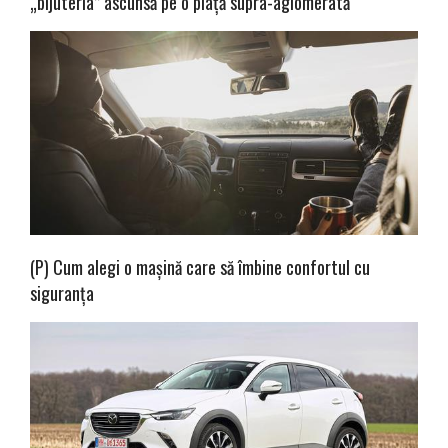
„bijuteria” ascunsă pe o piață supra-aglomerată
(P) Cum alegi o mașină care să îmbine confortul cu
siguranța