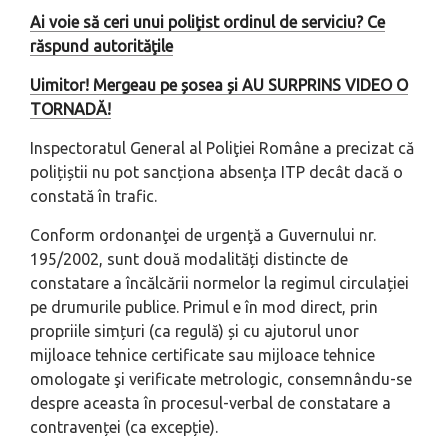
Ai voie să ceri unui poliţist ordinul de serviciu? Ce
răspund autorităţile
Uimitor! Mergeau pe șosea și AU SURPRINS VIDEO O
TORNADĂ!
Inspectoratul General al Poliţiei Române a precizat că
polițiștii nu pot sancționa absența ITP decât dacă o
constată în trafic.
Conform ordonanţei de urgenţă a Guvernului nr.
195/2002, sunt două modalități distincte de
constatare a încălcării normelor la regimul circulației
pe drumurile publice. Primul e în mod direct, prin
propriile simțuri (ca regulă) și cu ajutorul unor
mijloace tehnice certificate sau mijloace tehnice
omologate şi verificate metrologic, consemnându-se
despre aceasta în procesul-verbal de constatare a
contravenței (ca excepție).