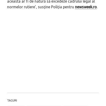
aceasta ar fi de natură să excedeze cadrului legal al
normelor rutiere’, susține Poliția pentru
newsweek.ro
.
TAGURI