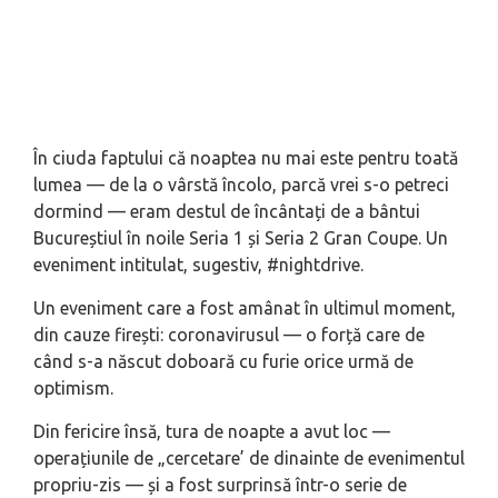
În ciuda faptului că noaptea nu mai este pentru toată
lumea — de la o vârstă încolo, parcă vrei s-o petreci
dormind — eram destul de încântați de a bântui
Bucureștiul în noile Seria 1 și Seria 2 Gran Coupe. Un
eveniment intitulat, sugestiv, #nightdrive.
Un eveniment care a fost amânat în ultimul moment,
din cauze firești: coronavirusul — o forță care de
când s-a născut doboară cu furie orice urmă de
optimism.
Din fericire însă, tura de noapte a avut loc —
operațiunile de „cercetare’ de dinainte de evenimentul
propriu-zis — și a fost surprinsă într-o serie de