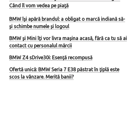
Când îl vom vedea pe piață
BMW își apără brandul: a obligat o marcă indiană să-
și schimbe numele și logoul
BMW și Mini îți vor livra mașina acasă, fără ca tu să ai
contact cu personalul mărcii
BMW Z4 sDrive30i: Esență recompusă
Ofertă unică: BMW Seria 7 E38 păstrat în țiplă este
scos la vânzare. Merită banii?