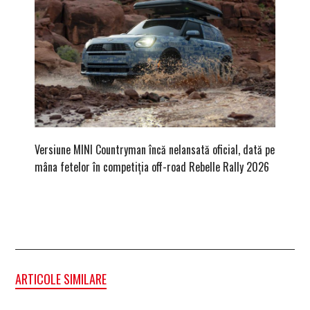
Versiune MINI Countryman încă nelansată oficial, dată pe
Pentru 
mâna fetelor în competiția off-road Rebelle Rally 2026
Blackbir
ARTICOLE SIMILARE