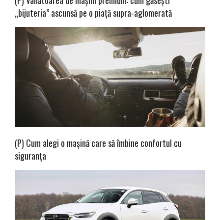
(P) Vânătoarea de mașini premium: cum găsești
„bijuteria” ascunsă pe o piață supra-aglomerată
(P) Cum alegi o mașină care să îmbine confortul cu
siguranța