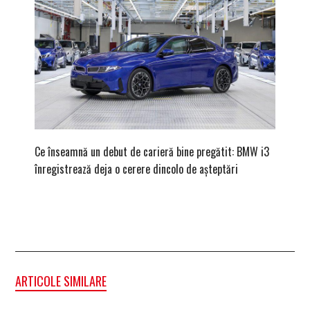
Ce înseamnă un debut de carieră bine pregătit: BMW i3
Versiune
înregistrează deja o cerere dincolo de așteptări
mâna fe
ARTICOLE SIMILARE