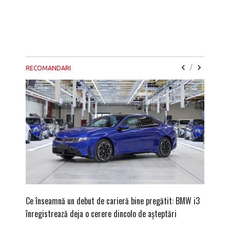
/
RECOMANDARI
Ce înseamnă un debut de carieră bine pregătit: BMW i3
Versiune
înregistrează deja o cerere dincolo de așteptări
mâna fe