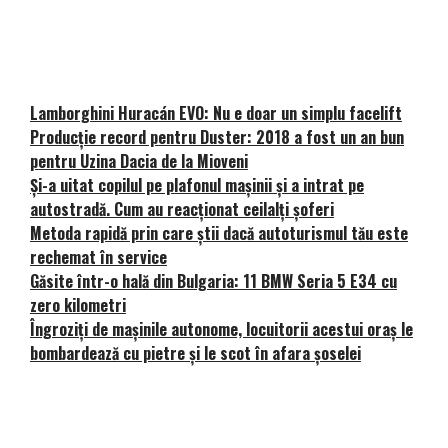
Lamborghini Huracán EVO: Nu e doar un simplu facelift
Producție record pentru Duster: 2018 a fost un an bun
pentru Uzina Dacia de la Mioveni
Și-a uitat copilul pe plafonul mașinii și a intrat pe
autostradă. Cum au reacționat ceilalți șoferi
Metoda rapidă prin care știi dacă autoturismul tău este
rechemat în service
Găsite într-o hală din Bulgaria: 11 BMW Seria 5 E34 cu
zero kilometri
Îngroziți de mașinile autonome, locuitorii acestui oraș le
bombardează cu pietre și le scot în afara șoselei