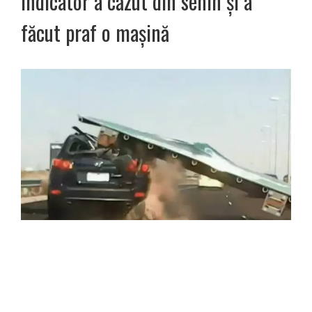
indicator a căzut din senin și a
făcut praf o mașină