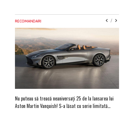
/
RECOMANDARI
Nu puteau să treacă neaniversați 25 de la lansarea lui
Vara bav
Aston Martin Vanquish! S-a lăsat cu serie limitată…
ape cris