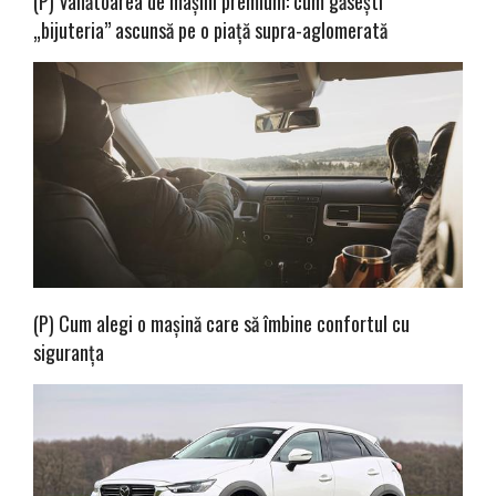
(P) Vânătoarea de mașini premium: cum găsești
„bijuteria” ascunsă pe o piață supra-aglomerată
(P) Cum alegi o mașină care să îmbine confortul cu
siguranța