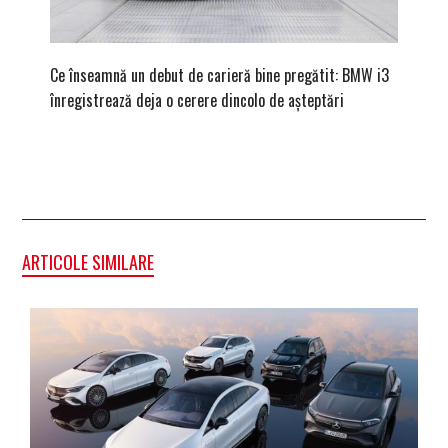
Ce înseamnă un debut de carieră bine pregătit: BMW i3
Versiune
înregistrează deja o cerere dincolo de așteptări
mâna fe
ARTICOLE SIMILARE