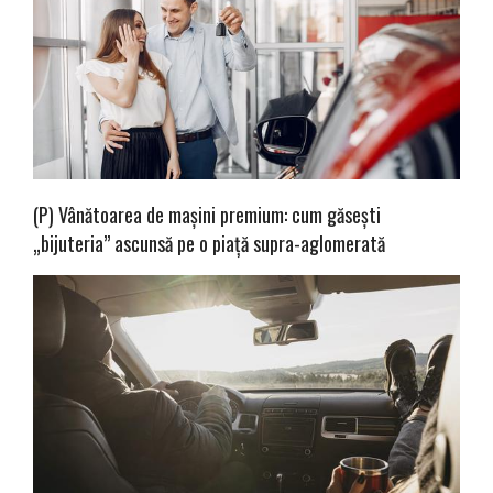
(P) Vânătoarea de mașini premium: cum găsești
„bijuteria” ascunsă pe o piață supra-aglomerată