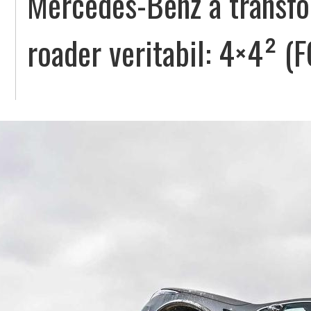
Mercedes-Benz a transfo
roader veritabil: 4×4² (