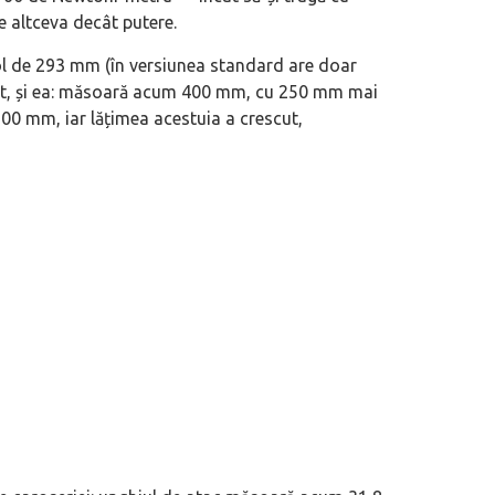
de altceva decât putere.
eva avioane, numele Hennessey
Prima sportivă cu motor central a mă
sol de 293 mm (în versiunea standard are doar
ca un apropo. Unul pertinent, de
de noua ediție limitată Lamborghini 
it, și ea: măsoară acum 400 mm, cu 250 mm mai
60° Hommage
00 mm, iar lățimea acestuia a crescut,