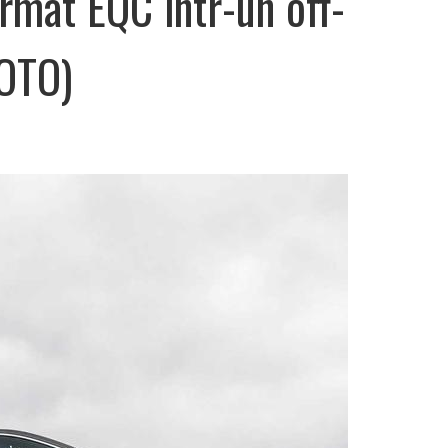
rmat EQC într-un off-
FOTO)