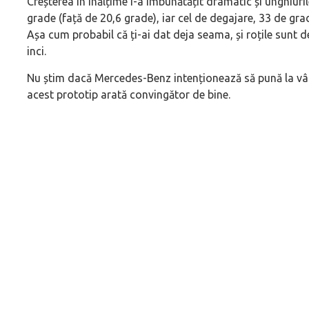
Creșterea în înălțime i-a îmbunătățit dramatic și unghiur
grade (față de 20,6 grade), iar cel de degajare, 33 de gr
Așa cum probabil că ți-ai dat deja seama, și roțile sunt 
inci.
Nu știm dacă Mercedes-Benz intenționează să pună la vân
acest prototip arată convingător de bine.