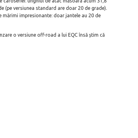
ile caroseriei: unghiul de atac măsoară acum 31,8
ade (pe versiunea standard are doar 20 de grade).
de mărimi impresionante: doar jantele au 20 de
zare o versiune off-road a lui EQC însă știm că