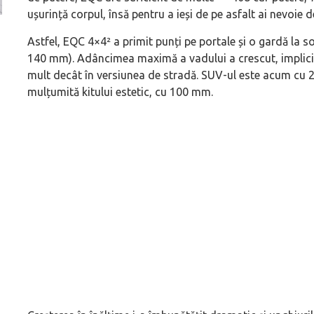
ușurință corpul, însă pentru a ieși de pe asfalt ai nevoie 
Versiune MINI Countryman încă nelansată oficial, dată
Pentru cine știe c
Astfel, EQC 4×4² a primit punți pe portale și o gardă la 
pe mâna fetelor în competiția off-road Rebelle Rally
Blackbird va suna 
140 mm). Adâncimea maximă a vadului a crescut, implic
2026
altfel!
mult decât în versiunea de stradă. SUV-ul este acum cu 2
mulțumită kitului estetic, cu 100 mm.