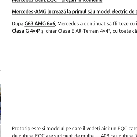
Mercedes-AMG lucrează la primul său model electric de
După
G63 AMG 6×6
, Mercedes a continuat să flirteze cu
Clasa G 4×4²
și chiar Clasa E All-Terrain 4×4², cu toate c
Prototip este și modelul pe care îl vedeți aici: un EQC ca
de putere, EQC are suficient de multe — 408 cai-putere,