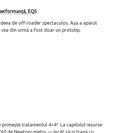
 performanță, EQS
 ideea de off-roader spectaculos. Așa a apărut
ă cea din urmă a fost doar un prototip.
re primește tratamentul 4×4². La capitolul resurse
 760 de Newtoni-metru — încât să-și tragă cu