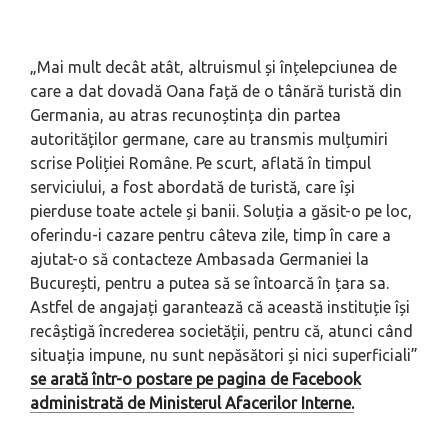
„Mai mult decât atât, altruismul și înțelepciunea de
care a dat dovadă Oana față de o tânără turistă din
Germania, au atras recunoștința din partea
autorităților germane, care au transmis mulțumiri
scrise Poliției Române. Pe scurt, aflată în timpul
serviciului, a fost abordată de turistă, care își
pierduse toate actele și banii. Soluția a găsit-o pe loc,
oferindu-i cazare pentru câteva zile, timp în care a
ajutat-o să contacteze Ambasada Germaniei la
București, pentru a putea să se întoarcă în țara sa.
Astfel de angajați garantează că această instituție își
recâștigă încrederea societății, pentru că, atunci când
situația impune, nu sunt nepăsători și nici superficiali”
se arată într-o postare pe pagina de Facebook
administrată de Ministerul Afacerilor Interne.