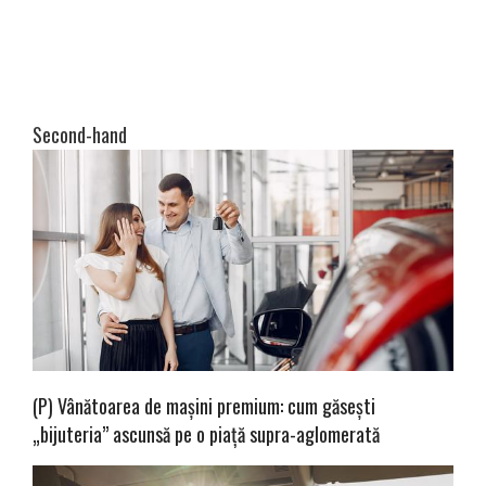
Second-hand
(P) Vânătoarea de mașini premium: cum găsești
„bijuteria” ascunsă pe o piață supra-aglomerată