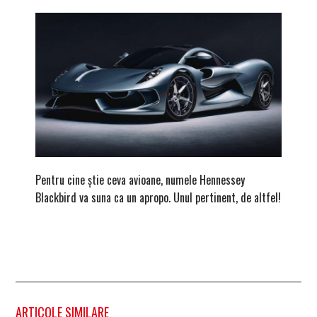
Pentru cine știe ceva avioane, numele Hennessey
Prima s
Blackbird va suna ca un apropo. Unul pertinent, de altfel!
noua ed
Homma
ARTICOLE SIMILARE