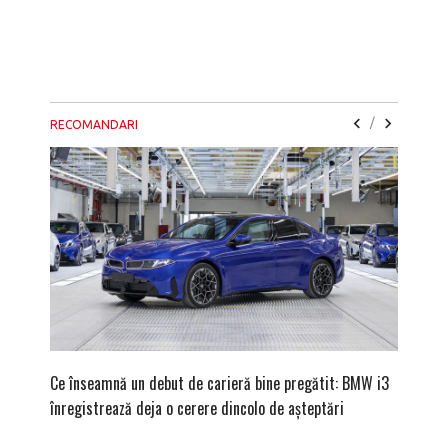
/
RECOMANDARI
Ce înseamnă un debut de carieră bine pregătit: BMW i3
Versiune
înregistrează deja o cerere dincolo de așteptări
mâna fe