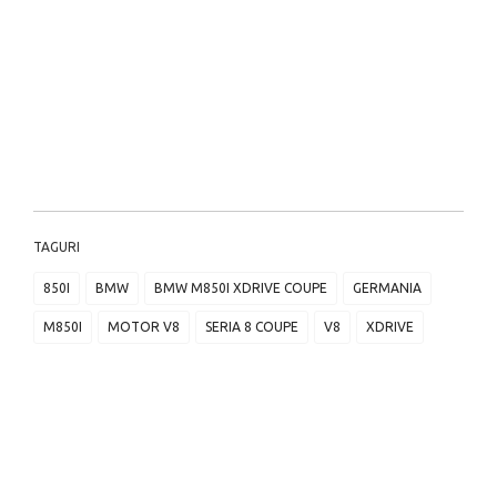
TAGURI
850I
BMW
BMW M850I XDRIVE COUPE
GERMANIA
M850I
MOTOR V8
SERIA 8 COUPE
V8
XDRIVE