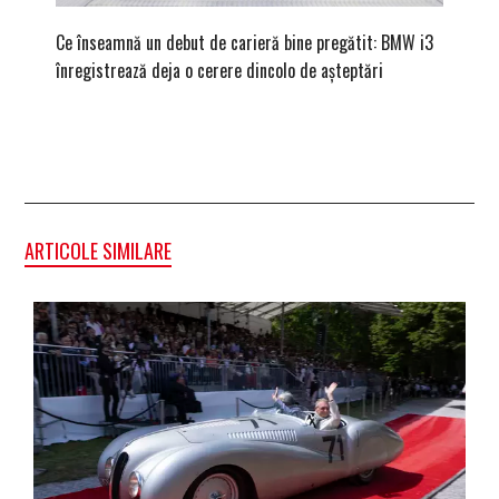
Ce înseamnă un debut de carieră bine pregătit: BMW i3
Versiune
înregistrează deja o cerere dincolo de așteptări
mâna fe
ARTICOLE SIMILARE