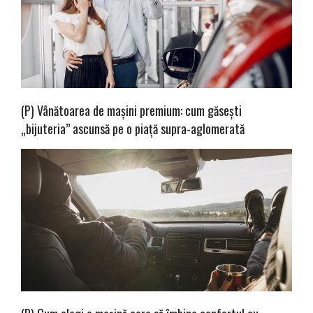
(P) Vânătoarea de mașini premium: cum găsești
„bijuteria” ascunsă pe o piață supra-aglomerată