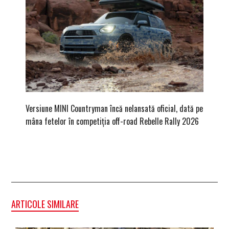
Versiune MINI Countryman încă nelansată oficial, dată pe
Pentru 
mâna fetelor în competiția off-road Rebelle Rally 2026
Blackbir
ARTICOLE SIMILARE