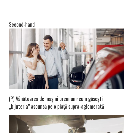
Second-hand
(P) Vânătoarea de mașini premium: cum găsești
„bijuteria” ascunsă pe o piață supra-aglomerată