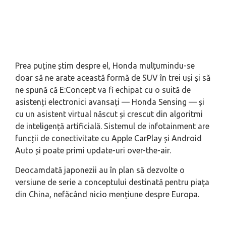
Prea puține știm despre el, Honda mulțumindu-se
doar să ne arate această formă de SUV în trei uși și să
ne spună că E:Concept va fi echipat cu o suită de
asistenți electronici avansați — Honda Sensing — și
cu un asistent virtual născut și crescut din algoritmi
de inteligență artificială. Sistemul de infotainment are
funcții de conectivitate cu Apple CarPlay și Android
Auto și poate primi update-uri over-the-air.
Deocamdată japonezii au în plan să dezvolte o
versiune de serie a conceptului destinată pentru piața
din China, nefăcând nicio mențiune despre Europa.