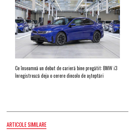
Ce înseamnă un debut de carieră bine pregătit: BMW i3
Versiune
înregistrează deja o cerere dincolo de așteptări
mâna fe
ARTICOLE SIMILARE