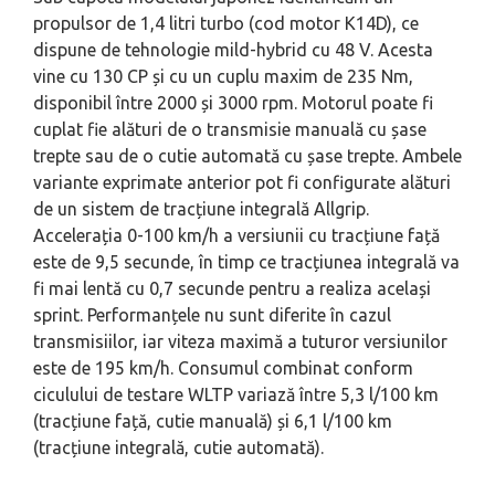
propulsor de 1,4 litri turbo (cod motor K14D), ce
dispune de tehnologie mild-hybrid cu 48 V. Acesta
vine cu 130 CP și cu un cuplu maxim de 235 Nm,
disponibil între 2000 și 3000 rpm. Motorul poate fi
cuplat fie alături de o transmisie manuală cu șase
trepte sau de o cutie automată cu șase trepte. Ambele
variante exprimate anterior pot fi configurate alături
de un sistem de tracțiune integrală Allgrip.
Accelerația 0-100 km/h a versiunii cu tracțiune față
este de 9,5 secunde, în timp ce tracțiunea integrală va
fi mai lentă cu 0,7 secunde pentru a realiza același
sprint. Performanțele nu sunt diferite în cazul
transmisiilor, iar viteza maximă a tuturor versiunilor
este de 195 km/h. Consumul combinat conform
ciculului de testare WLTP variază între 5,3 l/100 km
(tracțiune față, cutie manuală) și 6,1 l/100 km
(tracțiune integrală, cutie automată).