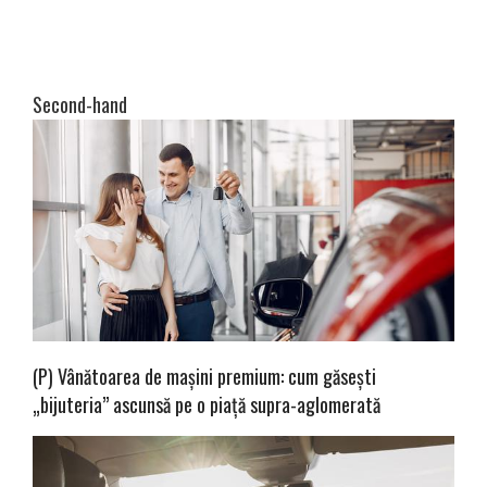
Second-hand
(P) Vânătoarea de mașini premium: cum găsești
„bijuteria” ascunsă pe o piață supra-aglomerată