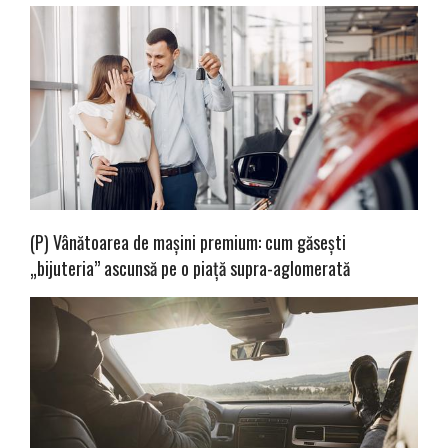
(P) Vânătoarea de mașini premium: cum găsești
„bijuteria” ascunsă pe o piață supra-aglomerată