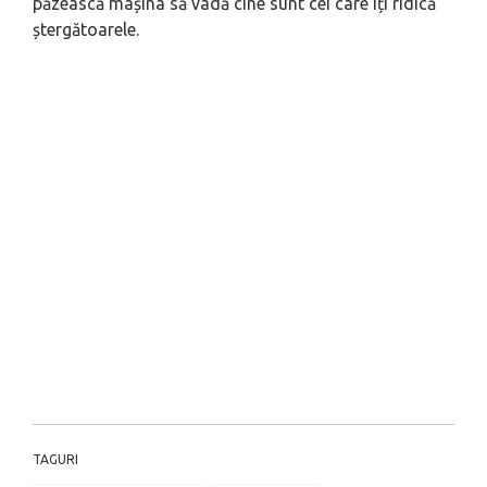
păzească mașina să vadă cine sunt cei care îți ridică
ștergătoarele.
TAGURI