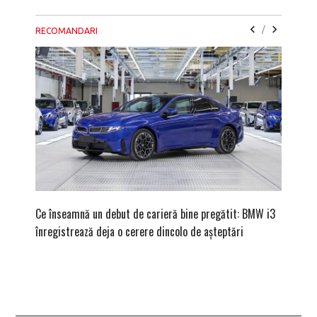
/
RECOMANDARI
Ce înseamnă un debut de carieră bine pregătit: BMW i3
Versiune
înregistrează deja o cerere dincolo de așteptări
mâna fe