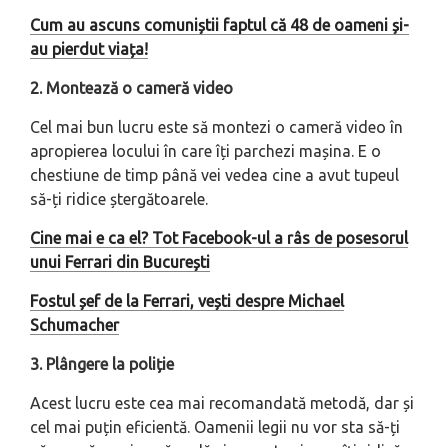
Cum au ascuns comuniștii faptul că 48 de oameni și-
au pierdut viața!
2. Montează o cameră video
Cel mai bun lucru este să montezi o cameră video în
apropierea locului în care îți parchezi mașina. E o
chestiune de timp până vei vedea cine a avut tupeul
să-ți ridice ștergătoarele.
Cine mai e ca el? Tot Facebook-ul a râs de posesorul
unui Ferrari din București
Fostul șef de la Ferrari, vești despre Michael
Schumacher
3. Plângere la poliție
Acest lucru este cea mai recomandată metodă, dar și
cel mai puțin eficientă. Oamenii legii nu vor sta să-ți