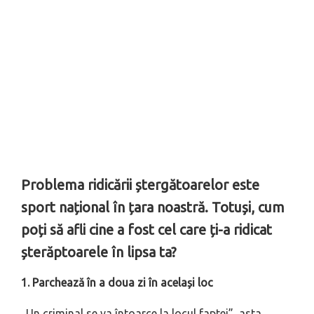
Problema ridicării ștergătoarelor este
sport național în țara noastră. Totuși, cum
poți să afli cine a fost cel care ți-a ridicat
șterăptoarele în lipsa ta?
1. Parchează în a doua zi în același loc
„Un criminal se va întoarce la locul faptei”, asta