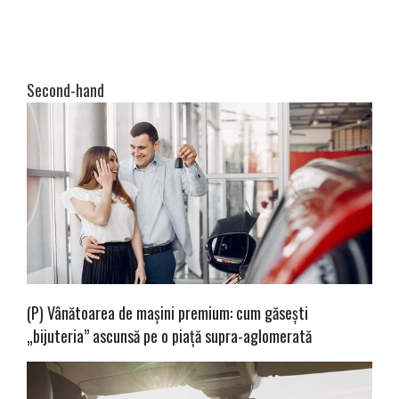
Second-hand
(P) Vânătoarea de mașini premium: cum găsești
„bijuteria” ascunsă pe o piață supra-aglomerată