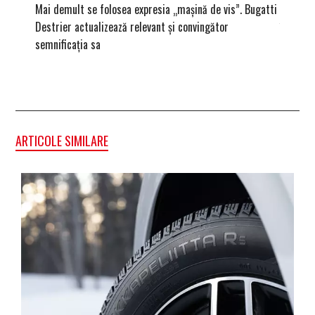
Mai demult se folosea expresia „mașină de vis”. Bugatti
Ce înse
Destrier actualizează relevant și convingător
înregist
semnificația sa
ARTICOLE SIMILARE