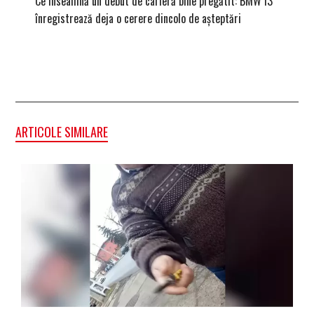
Ce înseamnă un debut de carieră bine pregătit: BMW i3
Versiune
înregistrează deja o cerere dincolo de așteptări
mâna fe
ARTICOLE SIMILARE