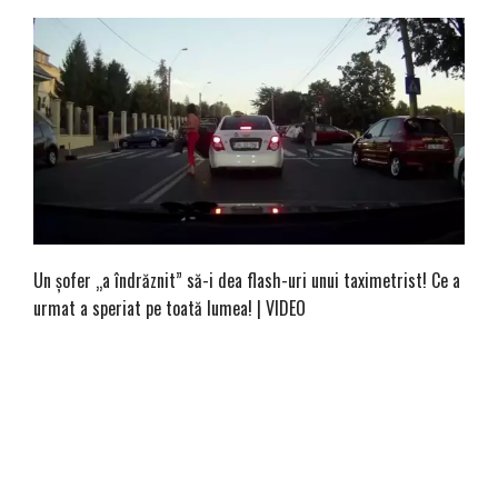
Un șofer „a îndrăznit” să-i dea flash-uri unui taximetrist! Ce a
urmat a speriat pe toată lumea! | VIDEO