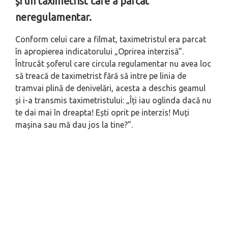
și un taximetrist care a parcat
neregulamentar.
Conform celui care a filmat, taximetristul era parcat
în apropierea indicatorului „Oprirea interzisă”.
Întrucât șoferul care circula regulamentar nu avea loc
să treacă de taximetrist fără să intre pe linia de
tramvai plină de denivelări, acesta a deschis geamul
și i-a transmis taximetristului: „Îți iau oglinda dacă nu
te dai mai în dreapta! Ești oprit pe interzis! Muți
mașina sau mă dau jos la tine?”.