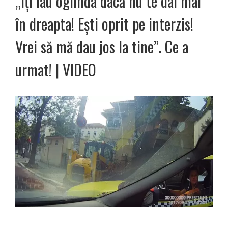
„Îți iau oglinda dacă nu te dai mai
în dreapta! Ești oprit pe interzis!
Vrei să mă dau jos la tine”. Ce a
urmat! | VIDEO