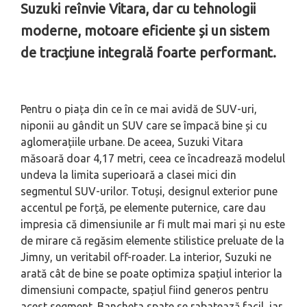
Suzuki reînvie Vitara, dar cu tehnologii
moderne, motoare eficiente și un sistem
de tracțiune integrală foarte performant.
Pentru o piața din ce în ce mai avidă de SUV-uri,
niponii au gândit un SUV care se împacă bine și cu
aglomerațiile urbane. De aceea, Suzuki Vitara
măsoară doar 4,17 metri, ceea ce încadrează modelul
undeva la limita superioară a clasei mici din
segmentul SUV-urilor. Totuși, designul exterior pune
accentul pe forță, pe elemente puternice, care dau
impresia că dimensiunile ar fi mult mai mari și nu este
de mirare că regăsim elemente stilistice preluate de la
Jimny, un veritabil off-roader. La interior, Suzuki ne
arată cât de bine se poate optimiza spațiul interior la
dimensiuni compacte, spațiul fiind generos pentru
acest segment. Bancheta spate se rabatează facil, iar