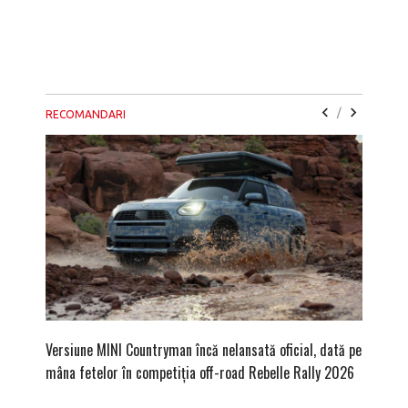
/
RECOMANDARI
Versiune MINI Countryman încă nelansată oficial, dată pe
Dacă via
mâna fetelor în competiția off-road Rebelle Rally 2026
mai buni