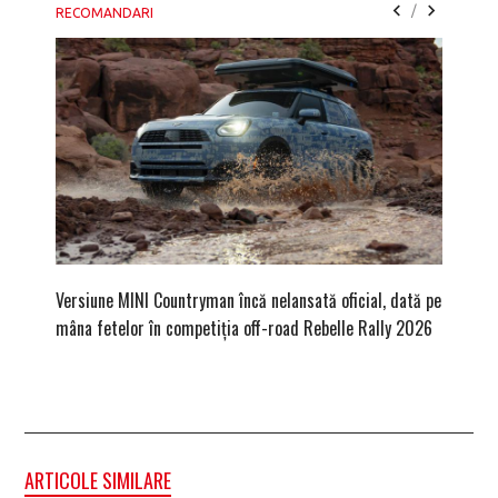
/
RECOMANDARI
Versiune MINI Countryman încă nelansată oficial, dată pe
Dacă via
mâna fetelor în competiția off-road Rebelle Rally 2026
mai buni
ARTICOLE SIMILARE