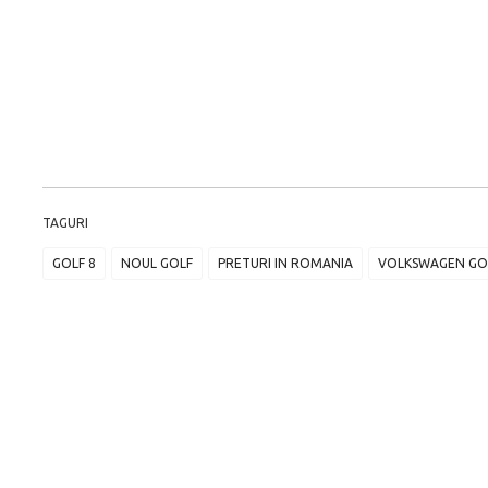
TAGURI
GOLF 8
NOUL GOLF
PRETURI IN ROMANIA
VOLKSWAGEN GO