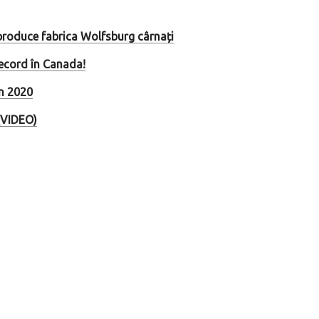
produce fabrica Wolfsburg cârnați
record în Canada!
în 2020
(VIDEO)