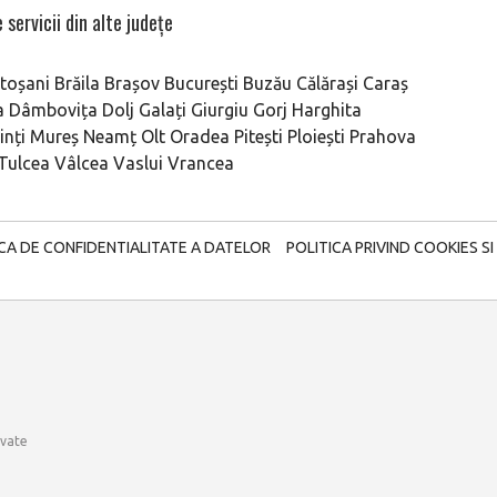
 servicii din alte județe
toșani
Brăila
Brașov
București
Buzău
Călărași
Caraș
a
Dâmbovița
Dolj
Galați
Giurgiu
Gorj
Harghita
nți
Mureș
Neamț
Olt
Oradea
Pitești
Ploiești
Prahova
Tulcea
Vâlcea
Vaslui
Vrancea
ICA DE CONFIDENTIALITATE A DATELOR
POLITICA PRIVIND COOKIES SI
rvate