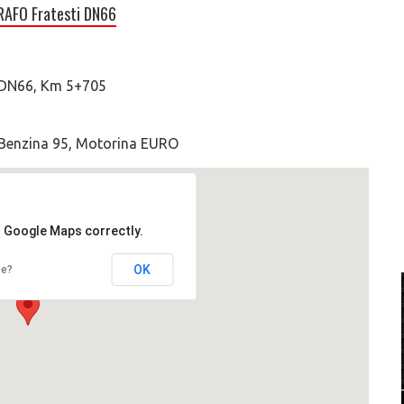
RAFO Fratesti DN66
, DN66, Km 5+705
: Benzina 95, Motorina EURO
d Google Maps correctly.
OK
te?