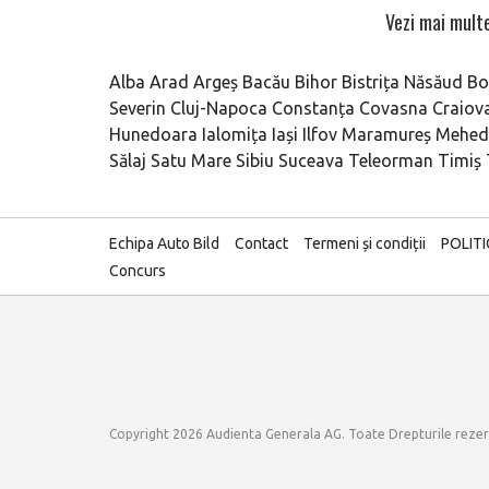
Vezi mai multe
Alba
Arad
Argeș
Bacău
Bihor
Bistrița Năsăud
Bo
Severin
Cluj-Napoca
Constanța
Covasna
Craiov
Hunedoara
Ialomița
Iași
Ilfov
Maramureș
Mehedi
Sălaj
Satu Mare
Sibiu
Suceava
Teleorman
Timiș
Echipa Auto Bild
Contact
Termeni și condiții
POLIT
Concurs
Copyright 2026 Audienta Generala AG. Toate Drepturile reze