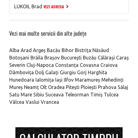
LUKOIL Brad
VEZI ADRESA
Vezi mai multe servicii din alte județe
Alba
Arad
Argeș
Bacău
Bihor
Bistrița Năsăud
Botoșani
Brăila
Brașov
București
Buzău
Călărași
Caraș
Severin
Cluj-Napoca
Constanța
Covasna
Craiova
Dâmbovița
Dolj
Galați
Giurgiu
Gorj
Harghita
Hunedoara
Ialomița
Iași
Ilfov
Maramureș
Mehedinți
Mureș
Neamț
Olt
Oradea
Pitești
Ploiești
Prahova
Sălaj
Satu Mare
Sibiu
Suceava
Teleorman
Timiș
Tulcea
Vâlcea
Vaslui
Vrancea