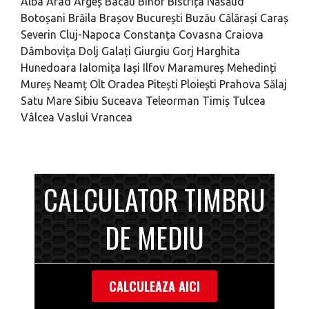
Alba
Arad
Argeș
Bacău
Bihor
Bistrița Năsăud
Botoșani
Brăila
Brașov
București
Buzău
Călărași
Caraș
Severin
Cluj-Napoca
Constanța
Covasna
Craiova
Dâmbovița
Dolj
Galați
Giurgiu
Gorj
Harghita
Hunedoara
Ialomița
Iași
Ilfov
Maramureș
Mehedinți
Mureș
Neamț
Olt
Oradea
Pitești
Ploiești
Prahova
Sălaj
Satu Mare
Sibiu
Suceava
Teleorman
Timiș
Tulcea
Vâlcea
Vaslui
Vrancea
CALCULATOR TIMBRU
DE MEDIU
CALCULEAZA AICI