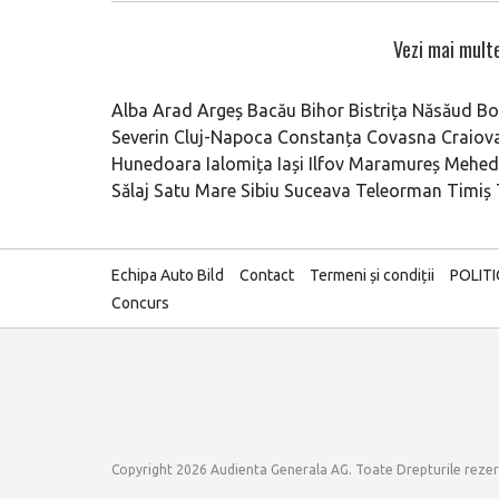
Vezi mai multe
Alba
Arad
Argeș
Bacău
Bihor
Bistrița Năsăud
Bo
Severin
Cluj-Napoca
Constanța
Covasna
Craiov
Hunedoara
Ialomița
Iași
Ilfov
Maramureș
Mehedi
Sălaj
Satu Mare
Sibiu
Suceava
Teleorman
Timiș
Echipa Auto Bild
Contact
Termeni și condiții
POLIT
Concurs
Copyright 2026 Audienta Generala AG. Toate Drepturile reze