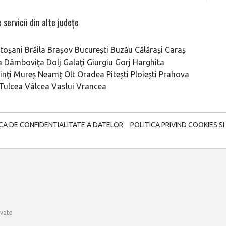
 servicii din alte județe
toșani
Brăila
Brașov
București
Buzău
Călărași
Caraș
a
Dâmbovița
Dolj
Galați
Giurgiu
Gorj
Harghita
nți
Mureș
Neamț
Olt
Oradea
Pitești
Ploiești
Prahova
Tulcea
Vâlcea
Vaslui
Vrancea
ICA DE CONFIDENTIALITATE A DATELOR
POLITICA PRIVIND COOKIES SI
rvate