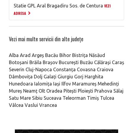
Statie GPL Aral Bragadiru Sos. de Centura
VEZI
ADRESA
Vezi mai multe servicii din alte județe
Alba
Arad
Argeș
Bacău
Bihor
Bistrița Năsăud
Botoșani
Brăila
Brașov
București
Buzău
Călărași
Caraș
Severin
Cluj-Napoca
Constanța
Covasna
Craiova
Dâmbovița
Dolj
Galați
Giurgiu
Gorj
Harghita
Hunedoara
Ialomița
Iași
Ilfov
Maramureș
Mehedinți
Mureș
Neamț
Olt
Oradea
Pitești
Ploiești
Prahova
Sălaj
Satu Mare
Sibiu
Suceava
Teleorman
Timiș
Tulcea
Vâlcea
Vaslui
Vrancea