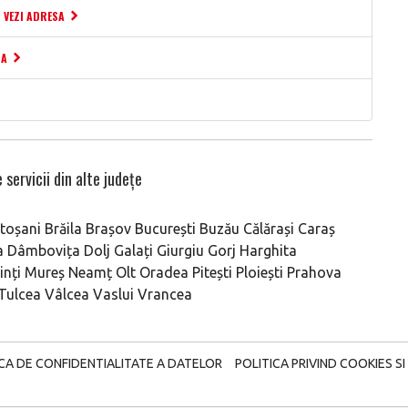
VEZI ADRESA
SA
 servicii din alte județe
toșani
Brăila
Brașov
București
Buzău
Călărași
Caraș
a
Dâmbovița
Dolj
Galați
Giurgiu
Gorj
Harghita
nți
Mureș
Neamț
Olt
Oradea
Pitești
Ploiești
Prahova
Tulcea
Vâlcea
Vaslui
Vrancea
ICA DE CONFIDENTIALITATE A DATELOR
POLITICA PRIVIND COOKIES SI