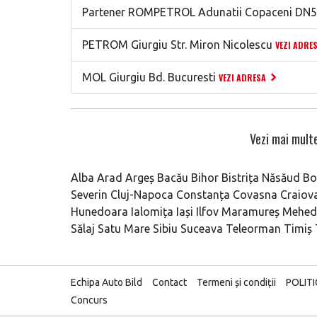
Partener ROMPETROL Adunatii Copaceni DN5
PETROM Giurgiu Str. Miron Nicolescu
VEZI ADRE
MOL Giurgiu Bd. Bucuresti
VEZI ADRESA
Vezi mai multe
Alba
Arad
Argeș
Bacău
Bihor
Bistrița Năsăud
Bo
Severin
Cluj-Napoca
Constanța
Covasna
Craiov
Hunedoara
Ialomița
Iași
Ilfov
Maramureș
Mehedi
Sălaj
Satu Mare
Sibiu
Suceava
Teleorman
Timiș
Echipa Auto Bild
Contact
Termeni și condiții
POLIT
Concurs