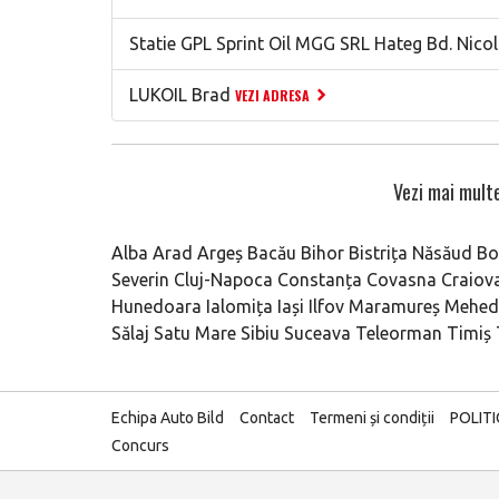
Statie GPL Sprint Oil MGG SRL Hateg Bd. Nicol
LUKOIL Brad
VEZI ADRESA
Vezi mai multe
Alba
Arad
Argeș
Bacău
Bihor
Bistrița Năsăud
Bo
Severin
Cluj-Napoca
Constanța
Covasna
Craiov
Hunedoara
Ialomița
Iași
Ilfov
Maramureș
Mehedi
Sălaj
Satu Mare
Sibiu
Suceava
Teleorman
Timiș
Echipa Auto Bild
Contact
Termeni și condiții
POLIT
Concurs