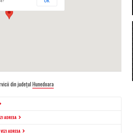
OK
te?
vicii din județul
Hunedoara
EZI ADRESA
VEZI ADRESA