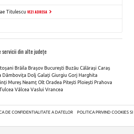
ae Titulescu
VEZI ADRESA
 servicii din alte județe
toșani
Brăila
Brașov
București
Buzău
Călărași
Caraș
a
Dâmbovița
Dolj
Galați
Giurgiu
Gorj
Harghita
nți
Mureș
Neamț
Olt
Oradea
Pitești
Ploiești
Prahova
Tulcea
Vâlcea
Vaslui
Vrancea
ICA DE CONFIDENTIALITATE A DATELOR
POLITICA PRIVIND COOKIES SI