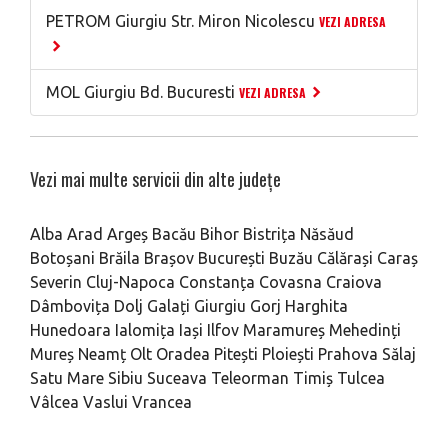
PETROM Giurgiu Str. Miron Nicolescu
VEZI ADRESA
MOL Giurgiu Bd. Bucuresti
VEZI ADRESA
Vezi mai multe servicii din alte județe
Alba
Arad
Argeș
Bacău
Bihor
Bistrița Năsăud
Botoșani
Brăila
Brașov
București
Buzău
Călărași
Caraș
Severin
Cluj-Napoca
Constanța
Covasna
Craiova
Dâmbovița
Dolj
Galați
Giurgiu
Gorj
Harghita
Hunedoara
Ialomița
Iași
Ilfov
Maramureș
Mehedinți
Mureș
Neamț
Olt
Oradea
Pitești
Ploiești
Prahova
Sălaj
Satu Mare
Sibiu
Suceava
Teleorman
Timiș
Tulcea
Vâlcea
Vaslui
Vrancea