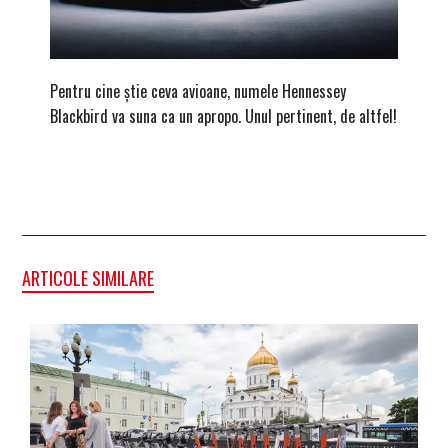
Pentru cine știe ceva avioane, numele Hennessey
Prima s
Blackbird va suna ca un apropo. Unul pertinent, de altfel!
noua ed
Homma
ARTICOLE SIMILARE