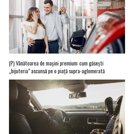
(P) Vânătoarea de mașini premium: cum găsești
„bijuteria” ascunsă pe o piață supra-aglomerată