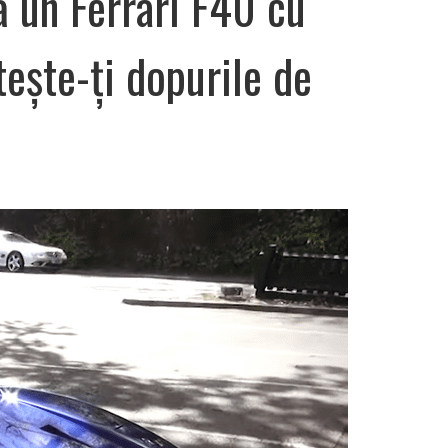
ă un Ferrari F40 cu
ește-ți dopurile de