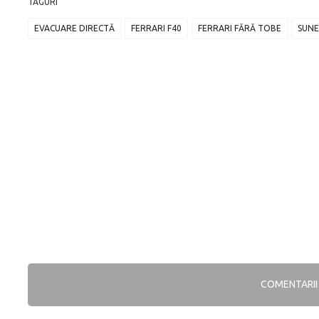
TAGURI
EVACUARE DIRECTĂ
FERRARI F40
FERRARI FĂRĂ TOBE
SUNE
COMENTARI