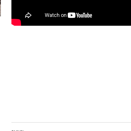
ă
Dacă viața e „heavy duty”, măcar să-i ai alături pe cei
GAC AION vine ofic
mai buni!
electrice vor fi A