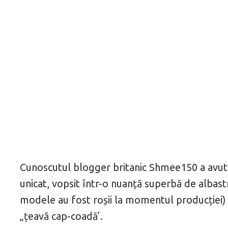
Cunoscutul blogger britanic Shmee150 a avut o
unicat, vopsit într-o nuanță superbă de albastr
modele au fost roșii la momentul producției) ș
„țeavă cap-coadă’.