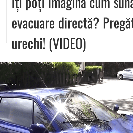
Îți poți imagina cum sun
evacuare directă? Pregăt
urechi! (VIDEO)