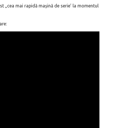
ost „cea mai rapidă mașină de serie’ la momentul
are: