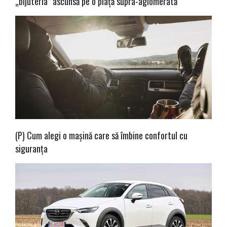
„bijuteria” ascunsă pe o piață supra-aglomerată
(P) Cum alegi o mașină care să îmbine confortul cu
siguranța