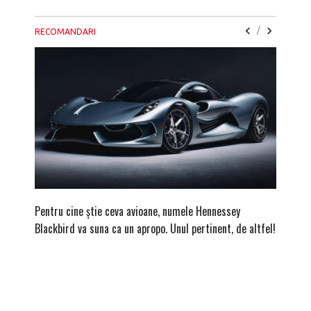
/
RECOMANDARI
Pentru cine știe ceva avioane, numele Hennessey
Prima s
Blackbird va suna ca un apropo. Unul pertinent, de altfel!
noua ed
Homma