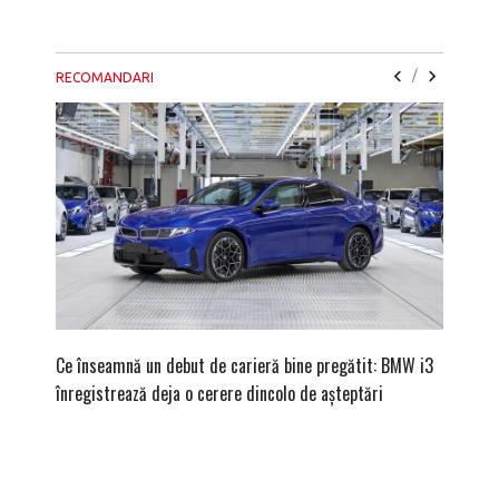
/
RECOMANDARI
Ce înseamnă un debut de carieră bine pregătit: BMW i3
Versiune
înregistrează deja o cerere dincolo de așteptări
mâna fe