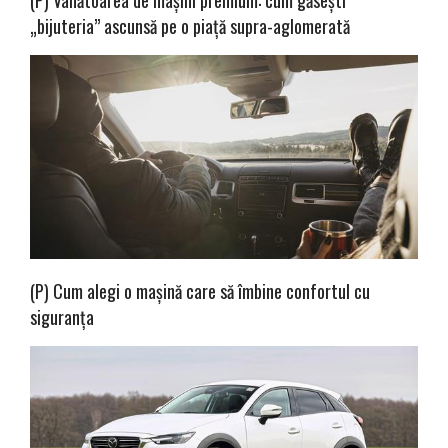
(P) Vânătoarea de mașini premium: cum găsești
„bijuteria” ascunsă pe o piață supra-aglomerată
(P) Cum alegi o mașină care să îmbine confortul cu
siguranța