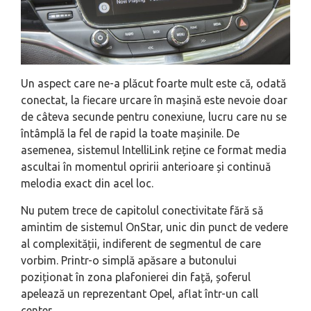
Un aspect care ne-a plăcut foarte mult este că, odată
conectat, la fiecare urcare în mașină este nevoie doar
de câteva secunde pentru conexiune, lucru care nu se
întâmplă la fel de rapid la toate mașinile. De
asemenea, sistemul IntelliLink reține ce format media
ascultai în momentul opririi anterioare și continuă
melodia exact din acel loc.
Nu putem trece de capitolul conectivitate fără să
amintim de sistemul OnStar, unic din punct de vedere
al complexității, indiferent de segmentul de care
vorbim. Printr-o simplă apăsare a butonului
poziționat în zona plafonierei din față, șoferul
apelează un reprezentant Opel, aflat într-un call
center.